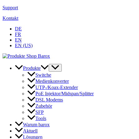
Zum
Support
Inhalt
Kontakt
springen
DE
FR
EN
EN (US)
Produkte
Switche
Medienkonverter
UTP-/Koax-Extender
PoE Injektor/Midspan/Splitter
DSL Modems
Zubehör
SFP
Tools
Warum barox
Aktuell
Lösungen