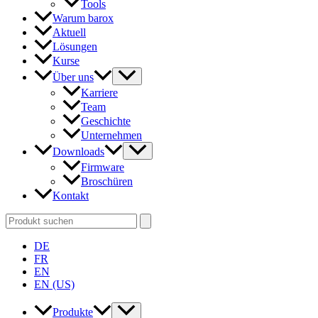
Tools
Warum barox
Aktuell
Lösungen
Kurse
Über uns
Karriere
Team
Geschichte
Unternehmen
Downloads
Firmware
Broschüren
Kontakt
Search
for:
DE
FR
EN
EN (US)
Produkte