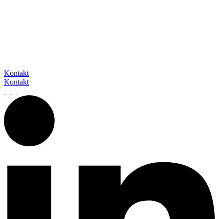
In Kontakt mit barox
Unser Expertenteam steht Ihnen gerne zur Verfügung, um auf Ihre
Fragen und Anliegen einzugehen. Sie erreichen uns telefonisch, per
E-Mail oder über das Kontaktformular.
Wir freuen uns darauf, von Ihnen zu hören.
Kontakt
Kontakt