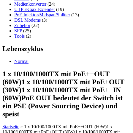
Medienkonverter
(24)
UTP-/Koax-Extender
(19)
PoE Injektor/Midspan/Splitter
(13)
DSL Modems
(3)
Zubehör
(22)
SFP
(25)
Tools
(2)
Lebenszyklus
Normal
1 x 10/100/1000TX mit PoE++OUT
(60W)1 x 10/100/1000TX mit PoE+OUT
(30W)1 x 10/100/1000TX mit PoE++IN
(60W)PoE OUT bedeutet der Switch ist
ein PSE (Power Sourcing Device) und
speist
Startseite
»
1 x 10/100/1000TX mit PoE++OUT (60W)1 x
10/100/1000TX mit PoE+OUT (30W)1 x 10/100/1000TX mit