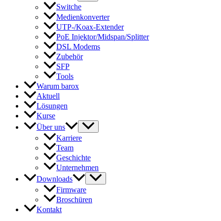
Switche
Medienkonverter
UTP-/Koax-Extender
PoE Injektor/Midspan/Splitter
DSL Modems
Zubehör
SFP
Tools
Warum barox
Aktuell
Lösungen
Kurse
Über uns
Karriere
Team
Geschichte
Unternehmen
Downloads
Firmware
Broschüren
Kontakt