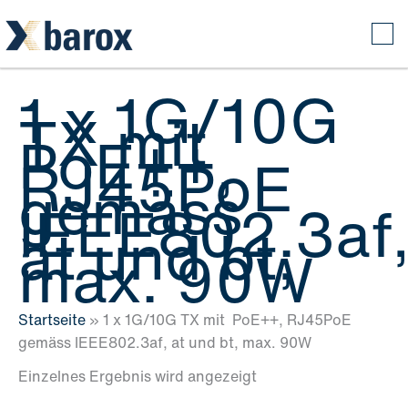
Zum
Inhalt
springen
1 x 1G/10G
TX mit
PoE++,
RJ45PoE
gemäss
IEEE802.3af
at und bt,
max. 90W
Startseite
»
1 x 1G/10G TX mit PoE++, RJ45PoE
gemäss IEEE802.3af, at und bt, max. 90W
Einzelnes Ergebnis wird angezeigt