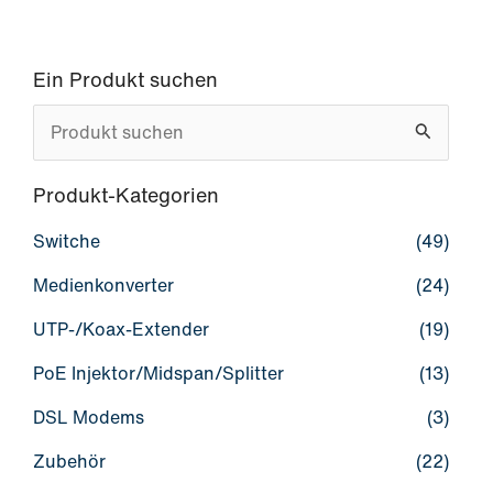
Ein Produkt suchen
S
u
c
Produkt-Kategorien
h
Switche
(49)
e
Medienkonverter
(24)
n
UTP-/Koax-Extender
(19)
n
a
PoE Injektor/Midspan/Splitter
(13)
c
DSL Modems
(3)
h
Zubehör
(22)
: