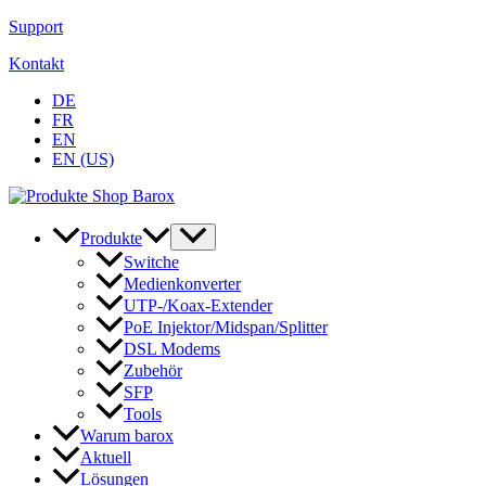
Zum
Support
Inhalt
Kontakt
springen
DE
FR
EN
EN (US)
Produkte
Switche
Medienkonverter
UTP-/Koax-Extender
PoE Injektor/Midspan/Splitter
DSL Modems
Zubehör
SFP
Tools
Warum barox
Aktuell
Lösungen