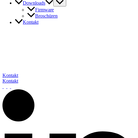
Downloads
Firmware
Broschüren
Kontakt
In Kontakt mit barox
Unser Expertenteam steht Ihnen gerne zur Verfügung, um auf Ihre
Fragen und Anliegen einzugehen. Sie erreichen uns telefonisch, per
E-Mail oder über das Kontaktformular.
Wir freuen uns darauf, von Ihnen zu hören.
Kontakt
Kontakt