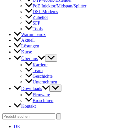
UTP-/Koax-Extender
PoE Injektor/Midspan/Splitter
DSL Modems
Zubehör
SFP
Tools
Warum barox
Aktuell
Lösungen
Kurse
Über uns
Karriere
Team
Geschichte
Unternehmen
Downloads
Firmware
Broschüren
Kontakt
Search
for:
DE