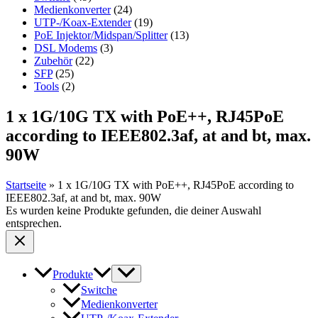
Medienkonverter
(24)
UTP-/Koax-Extender
(19)
PoE Injektor/Midspan/Splitter
(13)
DSL Modems
(3)
Zubehör
(22)
SFP
(25)
Tools
(2)
1 x 1G/10G TX with PoE++, RJ45PoE
according to IEEE802.3af, at and bt, max.
90W
Startseite
»
1 x 1G/10G TX with PoE++, RJ45PoE according to
IEEE802.3af, at and bt, max. 90W
Es wurden keine Produkte gefunden, die deiner Auswahl
entsprechen.
Produkte
Switche
Medienkonverter