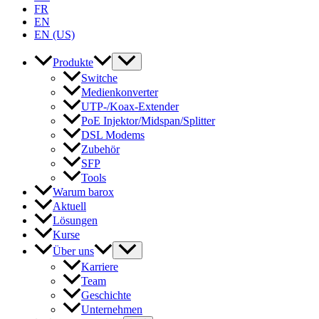
FR
EN
EN (US)
Produkte
Switche
Medienkonverter
UTP-/Koax-Extender
PoE Injektor/Midspan/Splitter
DSL Modems
Zubehör
SFP
Tools
Warum barox
Aktuell
Lösungen
Kurse
Über uns
Karriere
Team
Geschichte
Unternehmen