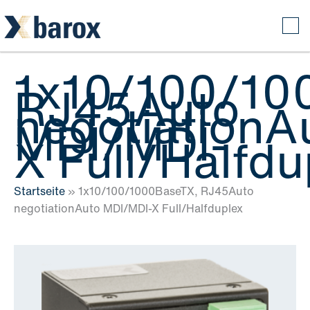
Zum
Inhalt
springen
1x10/100/10
RJ45Auto
negotiationA
MDI/MDI-
X Full/Halfdu
Startseite
»
1x10/100/1000BaseTX, RJ45Auto
negotiationAuto MDI/MDI-X Full/Halfduplex