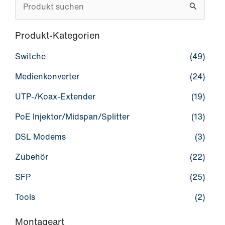
S
u
c
Produkt-Kategorien
h
Switche
(49)
e
Medienkonverter
(24)
n
UTP-/Koax-Extender
(19)
n
a
PoE Injektor/Midspan/Splitter
(13)
c
DSL Modems
(3)
h
Zubehör
(22)
:
SFP
(25)
Tools
(2)
Montageart