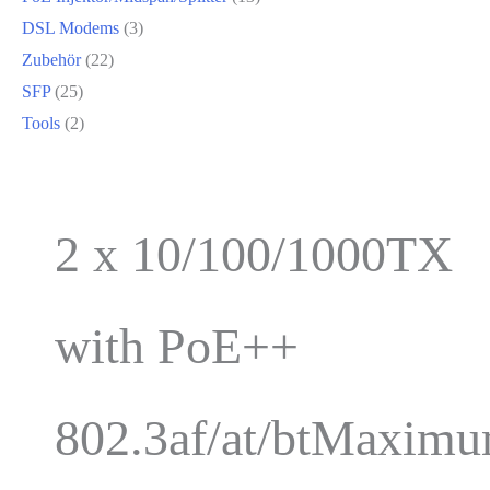
DSL Modems
(3)
Zubehör
(22)
SFP
(25)
Tools
(2)
2 x 10/100/1000TX
with PoE++
802.3af/at/btMaxim