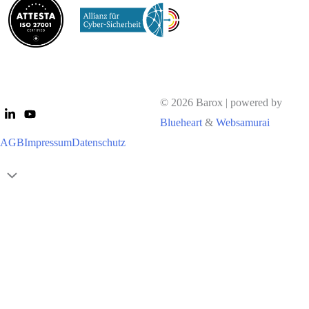
© 2026 Barox | powered by
Blueheart
&
Websamurai
AGB
Impressum
Datenschutz
Nach
oben
scrollen