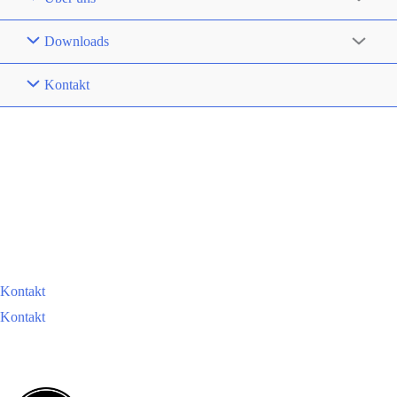
Downloads
Kontakt
In Kontakt mit barox
Unser Expertenteam steht Ihnen gerne zur Verfügung, um auf
Ihre Fragen und Anliegen einzugehen. Sie erreichen uns
telefonisch, per E-Mail oder über das Kontaktformular.
Wir freuen uns darauf, von Ihnen zu hören.
Kontakt
Kontakt