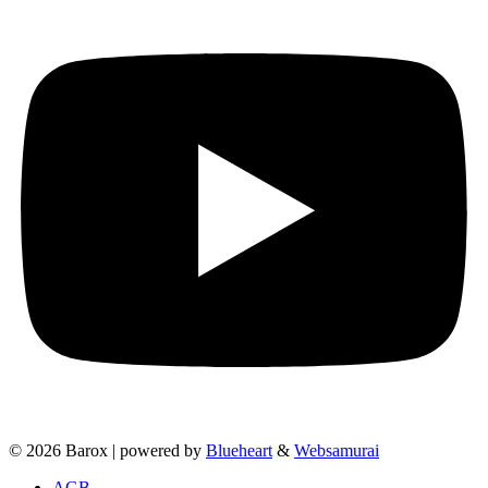
© 2026 Barox | powered by
Blueheart
&
Websamurai
AGB