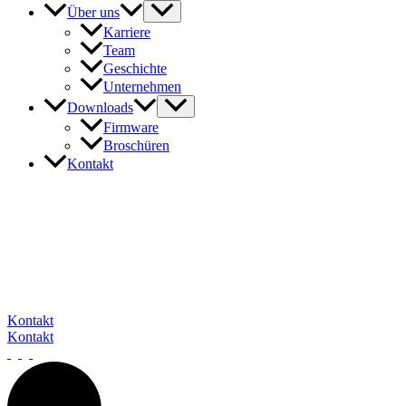
Über uns
Karriere
Team
Geschichte
Unternehmen
Downloads
Firmware
Broschüren
Kontakt
In Kontakt mit barox
Unser Expertenteam steht Ihnen gerne zur Verfügung, um auf Ihre
Fragen und Anliegen einzugehen. Sie erreichen uns telefonisch, per
E-Mail oder über das Kontaktformular.
Wir freuen uns darauf, von Ihnen zu hören.
Kontakt
Kontakt