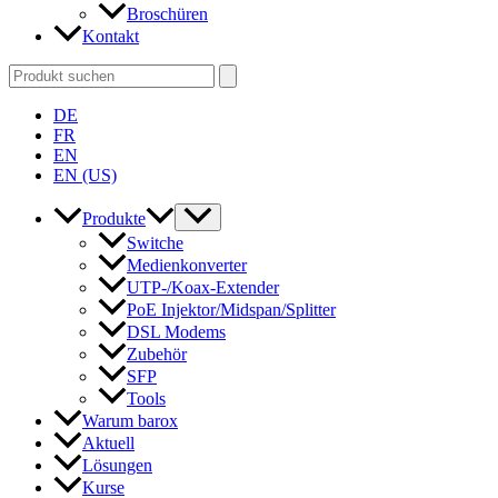
Broschüren
Kontakt
Search
for:
DE
FR
EN
EN (US)
Produkte
Switche
Medienkonverter
UTP-/Koax-Extender
PoE Injektor/Midspan/Splitter
DSL Modems
Zubehör
SFP
Tools
Warum barox
Aktuell
Lösungen
Kurse