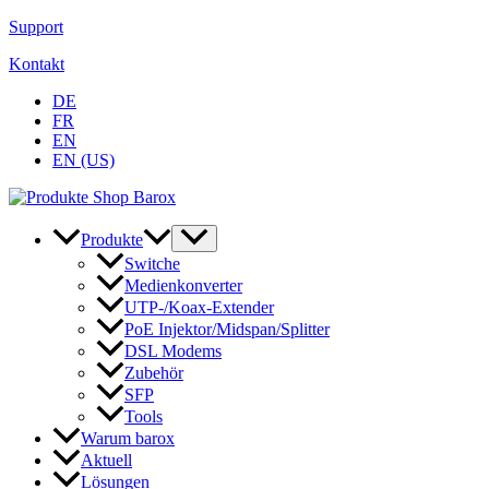
Zum
Support
Inhalt
Kontakt
springen
DE
FR
EN
EN (US)
Produkte
Switche
Medienkonverter
UTP-/Koax-Extender
PoE Injektor/Midspan/Splitter
DSL Modems
Zubehör
SFP
Tools
Warum barox
Aktuell
Lösungen