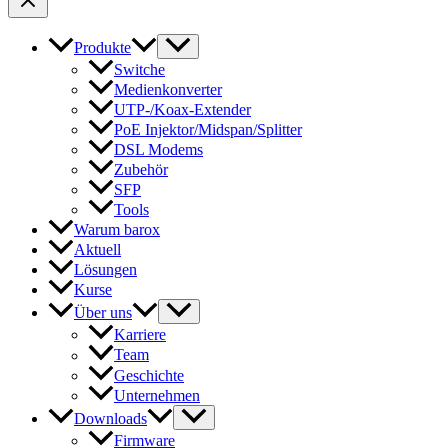
Produkte
Switche
Medienkonverter
UTP-/Koax-Extender
PoE Injektor/Midspan/Splitter
DSL Modems
Zubehör
SFP
Tools
Warum barox
Aktuell
Lösungen
Kurse
Über uns
Karriere
Team
Geschichte
Unternehmen
Downloads
Firmware