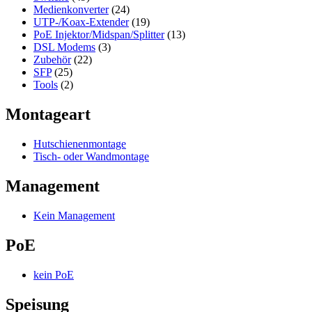
Medienkonverter
(24)
UTP-/Koax-Extender
(19)
PoE Injektor/Midspan/Splitter
(13)
DSL Modems
(3)
Zubehör
(22)
SFP
(25)
Tools
(2)
Montageart
Hutschienenmontage
Tisch- oder Wandmontage
Management
Kein Management
PoE
kein PoE
Speisung