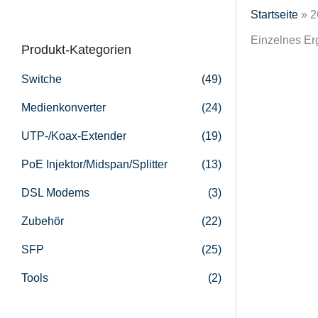
Startseite
»
2
c
h
Einzelnes Er
Produkt-Kategorien
e
Switche
(49)
n
n
Medienkonverter
(24)
a
UTP-/Koax-Extender
(19)
c
RY-LG
PoE Injektor/Midspan/Splitter
(13)
h
DSL Modems
(3)
:
Zubehör
(22)
SFP
(25)
Tools
(2)