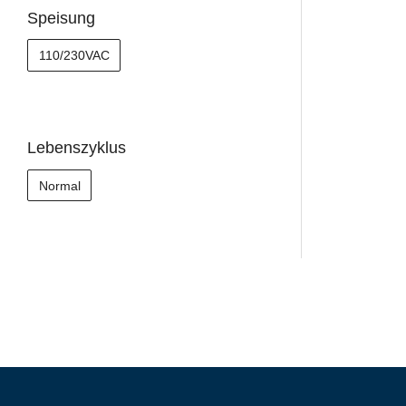
Speisung
110/230VAC
Lebenszyklus
Normal