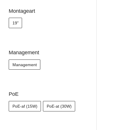
Montageart
19"
Management
Management
PoE
PoE-af (15W)
PoE-at (30W)