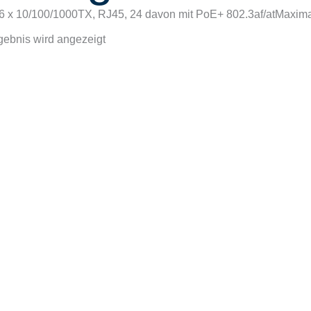
6 x 10/100/1000TX, RJ45, 24 davon mit PoE+ 802.3af/atMaxima
gebnis wird angezeigt
SP23-26