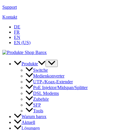
Zum
Support
Inhalt
Kontakt
springen
DE
FR
EN
EN (US)
Produkte
Switche
Medienkonverter
UTP-/Koax-Extender
PoE Injektor/Midspan/Splitter
DSL Modems
Zubehör
SFP
Tools
Warum barox
Aktuell
Lösungen