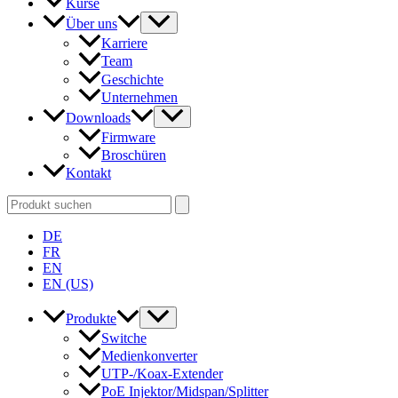
Kurse
Über uns
Karriere
Team
Geschichte
Unternehmen
Downloads
Firmware
Broschüren
Kontakt
Search
for:
DE
FR
EN
EN (US)
Produkte
Switche
Medienkonverter
UTP-/Koax-Extender
PoE Injektor/Midspan/Splitter