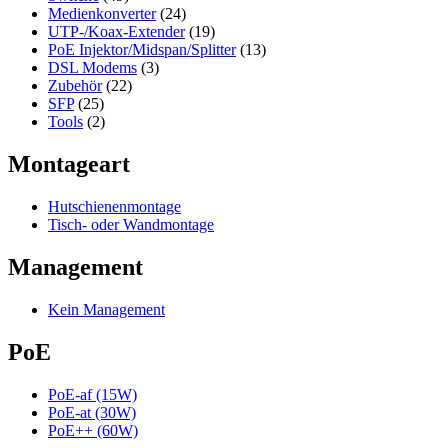
Medienkonverter
(24)
UTP-/Koax-Extender
(19)
PoE Injektor/Midspan/Splitter
(13)
DSL Modems
(3)
Zubehör
(22)
SFP
(25)
Tools
(2)
Montageart
Hutschienenmontage
Tisch- oder Wandmontage
Management
Kein Management
PoE
PoE-af (15W)
PoE-at (30W)
PoE++ (60W)