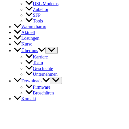
DSL Modems
Zubehör
SFP
Tools
Warum barox
Aktuell
Lösungen
Kurse
Über uns
Karriere
Team
Geschichte
Unternehmen
Downloads
Firmware
Broschüren
Kontakt
In Kontakt mit barox
Unser Expertenteam steht Ihnen gerne zur Verfügung, um auf Ihre
Fragen und Anliegen einzugehen. Sie erreichen uns telefonisch, per