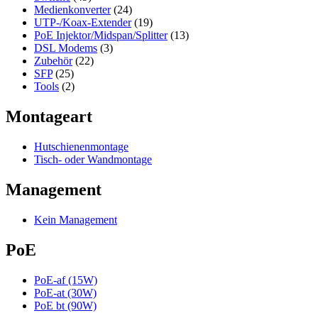
Medienkonverter
(24)
UTP-/Koax-Extender
(19)
PoE Injektor/Midspan/Splitter
(13)
DSL Modems
(3)
Zubehör
(22)
SFP
(25)
Tools
(2)
Montageart
Hutschienenmontage
Tisch- oder Wandmontage
Management
Kein Management
PoE
PoE-af (15W)
PoE-at (30W)
PoE bt (90W)