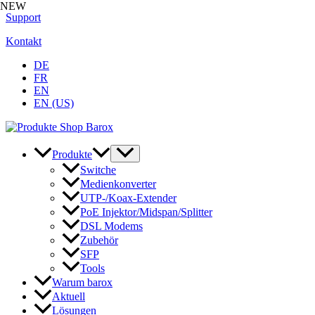
NEW
Zum
Support
Inhalt
Kontakt
springen
DE
FR
EN
EN (US)
Produkte
Switche
Medienkonverter
UTP-/Koax-Extender
PoE Injektor/Midspan/Splitter
DSL Modems
Zubehör
SFP
Tools
Warum barox
Aktuell
Lösungen