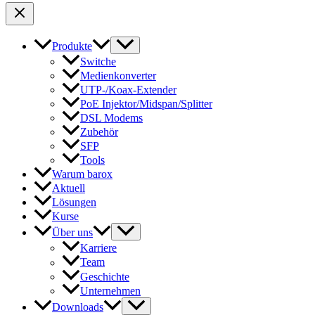
Produkte
Switche
Medienkonverter
UTP-/Koax-Extender
PoE Injektor/Midspan/Splitter
DSL Modems
Zubehör
SFP
Tools
Warum barox
Aktuell
Lösungen
Kurse
Über uns
Karriere
Team
Geschichte
Unternehmen
Downloads