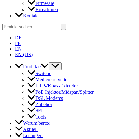
Firmware
Broschüren
Kontakt
Search
for:
DE
FR
EN
EN (US)
Produkte
Switche
Medienkonverter
UTP-/Koax-Extender
PoE Injektor/Midspan/Splitter
DSL Modems
Zubehör
SFP
Tools
Warum barox
Aktuell
Lösungen