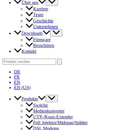
Über uns
Karriere
Team
Geschichte
Unternehmen
Downloads
Firmware
Broschüren
Kontakt
Search
for:
DE
FR
EN
EN (US)
Produkte
Switche
Medienkonverter
UTP-/Koax-Extender
PoE Injektor/Midspan/Splitter
DSL Modems