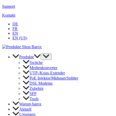
Zum
Support
Inhalt
Kontakt
springen
DE
FR
EN
EN (US)
Produkte
Switche
Medienkonverter
UTP-/Koax-Extender
PoE Injektor/Midspan/Splitter
DSL Modems
Zubehör
SFP
Tools
Warum barox
Aktuell
Lösungen