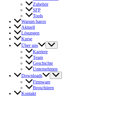
Zubehör
SFP
Tools
Warum barox
Aktuell
Lösungen
Kurse
Über uns
Karriere
Team
Geschichte
Unternehmen
Downloads
Firmware
Broschüren
Kontakt
In Kontakt mit barox
Unser Expertenteam steht Ihnen gerne zur Verfügung, um auf Ihre
Fragen und Anliegen einzugehen. Sie erreichen uns telefonisch, per
E-Mail oder über das Kontaktformular.