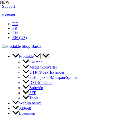
NEW
Zum
Support
Inhalt
Kontakt
springen
DE
FR
EN
EN (US)
Produkte
Switche
Medienkonverter
UTP-/Koax-Extender
PoE Injektor/Midspan/Splitter
DSL Modems
Zubehör
SFP
Tools
Warum barox
Aktuell
Lösungen