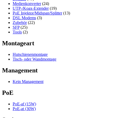
Medienkonverter
(24)
UTP-/Koax-Extender
(19)
PoE Injektor/Midspan/Splitter
(13)
DSL Modems
(3)
Zubehör
(22)
SFP
(25)
Tools
(2)
Montageart
Hutschienenmontage
Tisch- oder Wandmontage
Management
Kein Management
PoE
PoE-af (15W)
PoE-at (30W)