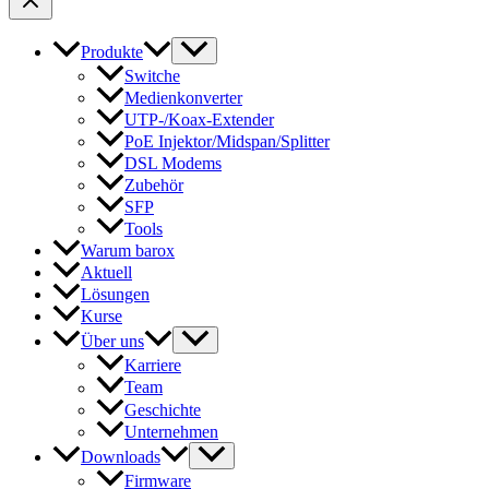
Produkte
Switche
Medienkonverter
UTP-/Koax-Extender
PoE Injektor/Midspan/Splitter
DSL Modems
Zubehör
SFP
Tools
Warum barox
Aktuell
Lösungen
Kurse
Über uns
Karriere
Team
Geschichte
Unternehmen
Downloads
Firmware