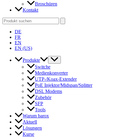
Broschüren
Kontakt
Search
for:
DE
FR
EN
EN (US)
Produkte
Switche
Medienkonverter
UTP-/Koax-Extender
PoE Injektor/Midspan/Splitter
DSL Modems
Zubehör
SFP
Tools
Warum barox
Aktuell
Lösungen
Kurse