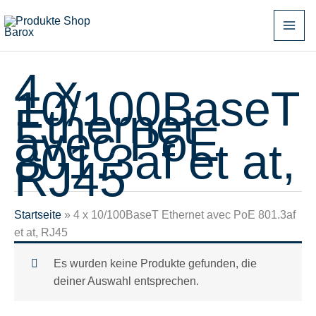
Zum
Inhalt
springen
4 x
10/100BaseT
Ethernet
avec PoE
801.3af et at,
RJ45
Startseite
»
4 x 10/100BaseT Ethernet avec PoE 801.3af
et at, RJ45
Es wurden keine Produkte gefunden, die
deiner Auswahl entsprechen.