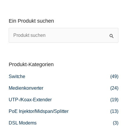
Ein Produkt suchen
S
u
c
h
Produkt-Kategorien
e
Switche
(49)
n
n
Medienkonverter
(24)
a
UTP-/Koax-Extender
(19)
c
PoE Injektor/Midspan/Splitter
(13)
h
DSL Modems
(3)
: