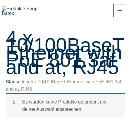
Zum
Inhalt
springen
4 x
10/100BaseT
Ethernet with
PoE 801.3af
and at, RJ45
Startseite
»
4 x 10/100BaseT Ethernet with PoE 801.3af
and at, RJ45
Es wurden keine Produkte gefunden, die
deiner Auswahl entsprechen.