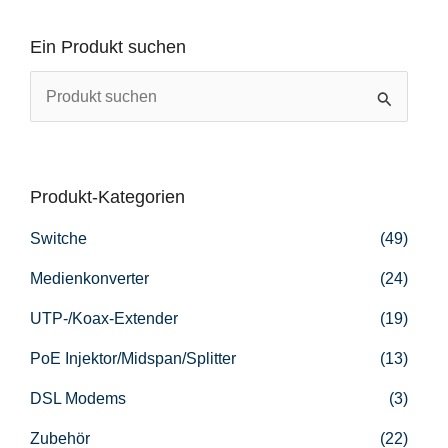
Ein Produkt suchen
S
u
c
h
Produkt-Kategorien
e
Switche
(49)
n
n
Medienkonverter
(24)
a
UTP-/Koax-Extender
(19)
c
PoE Injektor/Midspan/Splitter
(13)
h
DSL Modems
(3)
:
Zubehör
(22)