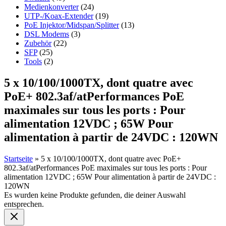
Medienkonverter
(24)
UTP-/Koax-Extender
(19)
PoE Injektor/Midspan/Splitter
(13)
DSL Modems
(3)
Zubehör
(22)
SFP
(25)
Tools
(2)
5 x 10/100/1000TX, dont quatre avec
PoE+ 802.3af/atPerformances PoE
maximales sur tous les ports : Pour
alimentation 12VDC ; 65W Pour
alimentation à partir de 24VDC : 120WN
Startseite
»
5 x 10/100/1000TX, dont quatre avec PoE+
802.3af/atPerformances PoE maximales sur tous les ports : Pour
alimentation 12VDC ; 65W Pour alimentation à partir de 24VDC :
120WN
Es wurden keine Produkte gefunden, die deiner Auswahl
entsprechen.