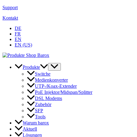
Zum
Support
Inhalt
Kontakt
springen
DE
FR
EN
EN (US)
Produkte
Switche
Medienkonverter
UTP-/Koax-Extender
PoE Injektor/Midspan/Splitter
DSL Modems
Zubehör
SFP
Tools
Warum barox
Aktuell
Lösungen