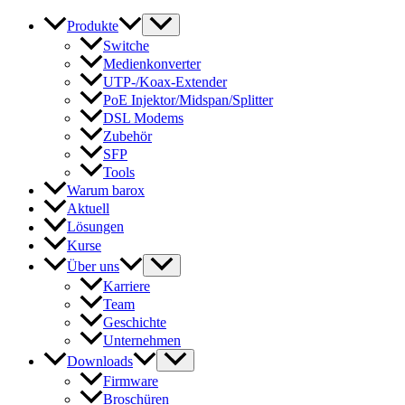
Produkte
Switche
Medienkonverter
UTP-/Koax-Extender
PoE Injektor/Midspan/Splitter
DSL Modems
Zubehör
SFP
Tools
Warum barox
Aktuell
Lösungen
Kurse
Über uns
Karriere
Team
Geschichte
Unternehmen
Downloads
Firmware
Broschüren