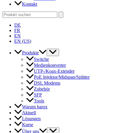
Kontakt
Search
for:
DE
FR
EN
EN (US)
Produkte
Switche
Medienkonverter
UTP-/Koax-Extender
PoE Injektor/Midspan/Splitter
DSL Modems
Zubehör
SFP
Tools
Warum barox
Aktuell
Lösungen
Kurse
Über uns