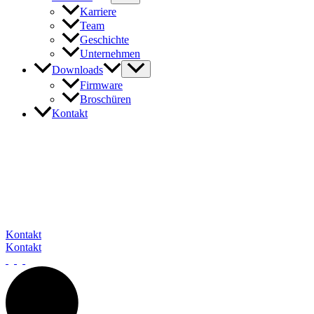
Karriere
Team
Geschichte
Unternehmen
Downloads
Firmware
Broschüren
Kontakt
In Kontakt mit barox
Unser Expertenteam steht Ihnen gerne zur Verfügung, um auf Ihre
Fragen und Anliegen einzugehen. Sie erreichen uns telefonisch, per
E-Mail oder über das Kontaktformular.
Wir freuen uns darauf, von Ihnen zu hören.
Kontakt
Kontakt