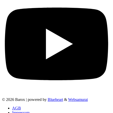
© 2026 Barox | powered by
Blueheart
&
Websamurai
AGB
Impressum