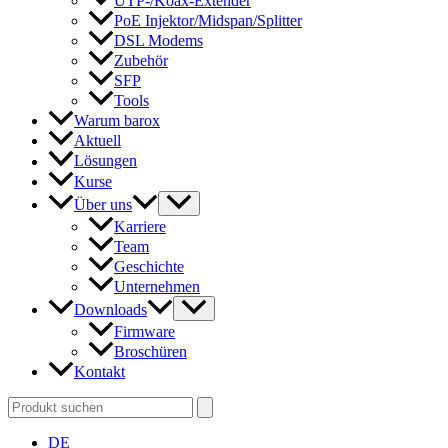
UTP-/Koax-Extender
PoE Injektor/Midspan/Splitter
DSL Modems
Zubehör
SFP
Tools
Warum barox
Aktuell
Lösungen
Kurse
Über uns
Karriere
Team
Geschichte
Unternehmen
Downloads
Firmware
Broschüren
Kontakt
Search
for:
DE