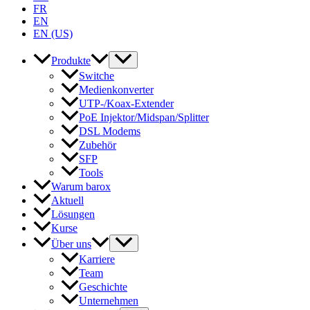
FR
EN
EN (US)
Produkte
Switche
Medienkonverter
UTP-/Koax-Extender
PoE Injektor/Midspan/Splitter
DSL Modems
Zubehör
SFP
Tools
Warum barox
Aktuell
Lösungen
Kurse
Über uns
Karriere
Team
Geschichte
Unternehmen