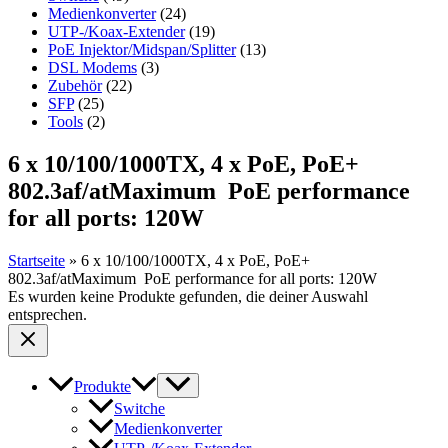
Medienkonverter
(24)
UTP-/Koax-Extender
(19)
PoE Injektor/Midspan/Splitter
(13)
DSL Modems
(3)
Zubehör
(22)
SFP
(25)
Tools
(2)
6 x 10/100/1000TX, 4 x PoE, PoE+
802.3af/atMaximum PoE performance
for all ports: 120W
Startseite
»
6 x 10/100/1000TX, 4 x PoE, PoE+
802.3af/atMaximum PoE performance for all ports: 120W
Es wurden keine Produkte gefunden, die deiner Auswahl
entsprechen.
Produkte
Switche
Medienkonverter