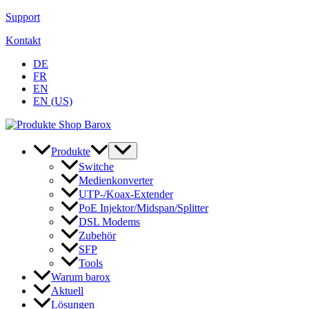
Zum
Support
Inhalt
Kontakt
springen
DE
FR
EN
EN (US)
Produkte
Switche
Medienkonverter
UTP-/Koax-Extender
PoE Injektor/Midspan/Splitter
DSL Modems
Zubehör
SFP
Tools
Warum barox
Aktuell
Lösungen