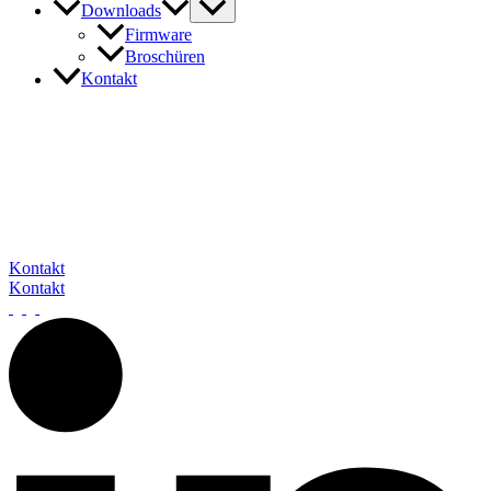
Downloads
Firmware
Broschüren
Kontakt
In Kontakt mit barox
Unser Expertenteam steht Ihnen gerne zur Verfügung, um auf Ihre
Fragen und Anliegen einzugehen. Sie erreichen uns telefonisch, per
E-Mail oder über das Kontaktformular.
Wir freuen uns darauf, von Ihnen zu hören.
Kontakt
Kontakt