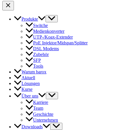
Produkte
Switche
Medienkonverter
UTP-/Koax-Extender
PoE Injektor/Midspan/Splitter
DSL Modems
Zubehör
SFP
Tools
Warum barox
Aktuell
Lösungen
Kurse
Über uns
Karriere
Team
Geschichte
Unternehmen
Downloads