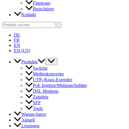
Firmware
Broschüren
Kontakt
Search
for:
DE
FR
EN
EN (US)
Produkte
Switche
Medienkonverter
UTP-/Koax-Extender
PoE Injektor/Midspan/Splitter
DSL Modems
Zubehör
SFP
Tools
Warum barox
Aktuell
Lösungen