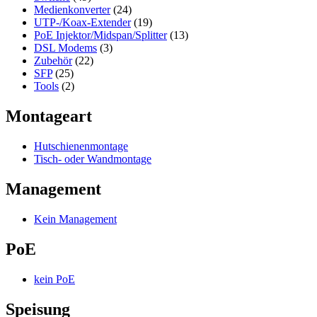
Medienkonverter
(24)
UTP-/Koax-Extender
(19)
PoE Injektor/Midspan/Splitter
(13)
DSL Modems
(3)
Zubehör
(22)
SFP
(25)
Tools
(2)
Montageart
Hutschienenmontage
Tisch- oder Wandmontage
Management
Kein Management
PoE
kein PoE
Speisung