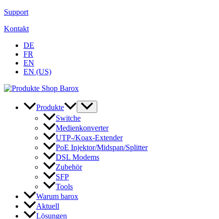
Zum
Support
Inhalt
Kontakt
springen
DE
FR
EN
EN (US)
Produkte
Switche
Medienkonverter
UTP-/Koax-Extender
PoE Injektor/Midspan/Splitter
DSL Modems
Zubehör
SFP
Tools
Warum barox
Aktuell
Lösungen