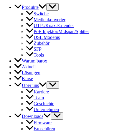
Produkte
Switche
Medienkonverter
UTP-/Koax-Extender
PoE Injektor/Midspan/Splitter
DSL Modems
Zubehör
SFP
Tools
Warum barox
Aktuell
Lösungen
Kurse
Über uns
Karriere
Team
Geschichte
Unternehmen
Downloads
Firmware
Broschüren