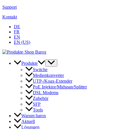
Zum
Support
Inhalt
Kontakt
springen
DE
FR
EN
EN (US)
Produkte
Switche
Medienkonverter
UTP-/Koax-Extender
PoE Injektor/Midspan/Splitter
DSL Modems
Zubehör
SFP
Tools
Warum barox
Aktuell
Lösungen