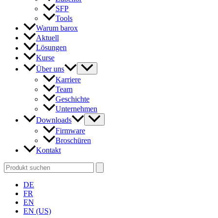
SFP
Tools
Warum barox
Aktuell
Lösungen
Kurse
Über uns
Karriere
Team
Geschichte
Unternehmen
Downloads
Firmware
Broschüren
Kontakt
Search
for:
DE
FR
EN
EN (US)