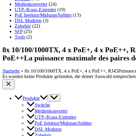
Medienkonverter
(24)
UTP-/Koax-Extender
(19)
PoE Injektor/Midspan/Splitter
(13)
DSL Modems
(3)
Zubehör
(22)
SFP
(25)
Tools
(2)
8x 10/100/1000TX, 4 x PoE+, 4 x PoE++, RJ
PoE++La puissance maximale des paires de 
Startseite
»
8x 10/100/1000TX, 4 x PoE+, 4 x PoE++, RJ45Puissance Po
Es wurden keine Produkte gefunden, die deiner Auswahl entsprechen
Produkte
Switche
Medienkonverter
UTP-/Koax-Extender
PoE Injektor/Midspan/Splitter
DSL Modems
Zubehör