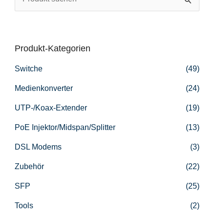
u
c
h
Produkt-Kategorien
e
Switche
(49)
n
n
Medienkonverter
(24)
a
UTP-/Koax-Extender
(19)
c
PoE Injektor/Midspan/Splitter
(13)
h
DSL Modems
(3)
:
Zubehör
(22)
SFP
(25)
Tools
(2)