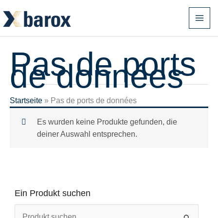
Zum
Inhalt
springen
Pas de ports
de données
Startseite
»
Pas de ports de données
Es wurden keine Produkte gefunden, die
deiner Auswahl entsprechen.
Ein Produkt suchen
S