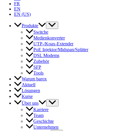
FR
EN
EN (US)
Produkte
Switche
Medienkonverter
UTP-/Koax-Extender
PoE Injektor/Midspan/Splitter
DSL Modems
Zubehör
SFP
Tools
Warum barox
Aktuell
Lösungen
Kurse
Über uns
Karriere
Team
Geschichte
Unternehmen