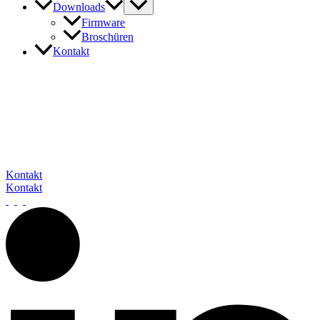
Downloads
Firmware
Broschüren
Kontakt
In Kontakt mit barox
Unser Expertenteam steht Ihnen gerne zur Verfügung, um auf Ihre
Fragen und Anliegen einzugehen. Sie erreichen uns telefonisch, per
E-Mail oder über das Kontaktformular.
Wir freuen uns darauf, von Ihnen zu hören.
Kontakt
Kontakt