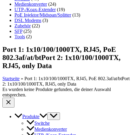
Medienkonverter
(24)
UTP-/Koax-Extender
(19)
PoE Injektor/Midspan/Splitter
(13)
DSL Modems
(3)
Zubehör
(22)
SFP
(25)
Tools
(2)
Port 1: 1x10/100/1000TX, RJ45, PoE
802.3af/at/btPort 2: 1x10/100/1000TX,
RJ45, only Data
Startseite
»
Port 1: 1x10/100/1000TX, RJ45, PoE 802.3af/at/btPort
2: 1x10/100/1000TX, RJ45, only Data
Es wurden keine Produkte gefunden, die deiner Auswahl
entsprechen.
Produkte
Switche
Medienkonverter