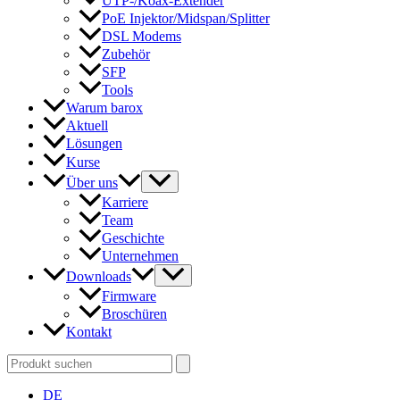
UTP-/Koax-Extender
PoE Injektor/Midspan/Splitter
DSL Modems
Zubehör
SFP
Tools
Warum barox
Aktuell
Lösungen
Kurse
Über uns
Karriere
Team
Geschichte
Unternehmen
Downloads
Firmware
Broschüren
Kontakt
Search
for:
DE