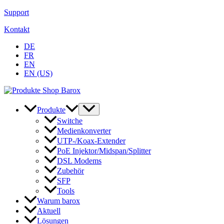
Zum
Support
Inhalt
Kontakt
springen
DE
FR
EN
EN (US)
Produkte
Switche
Medienkonverter
UTP-/Koax-Extender
PoE Injektor/Midspan/Splitter
DSL Modems
Zubehör
SFP
Tools
Warum barox
Aktuell
Lösungen