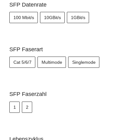
SFP Datenrate
100 Mbit/s
10GBit/s
1GBit/s
SFP Faserart
Cat 5/6/7
Multimode
Singlemode
SFP Faserzahl
1
2
Lebenszyklus