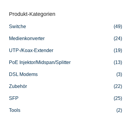
h
Produkt-Kategorien
e
Switche
(49)
n
n
Medienkonverter
(24)
a
UTP-/Koax-Extender
(19)
c
PoE Injektor/Midspan/Splitter
(13)
h
DSL Modems
(3)
:
Zubehör
(22)
SFP
(25)
Tools
(2)