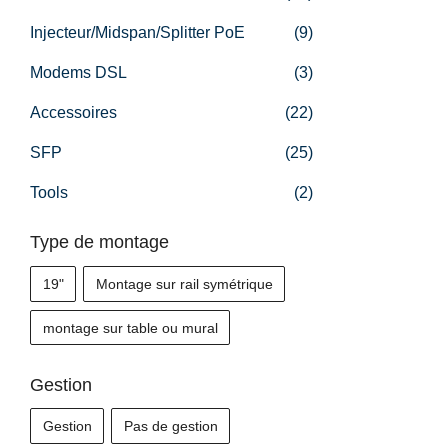
h
Injecteur/Midspan/Splitter PoE
(9)
e
Modems DSL
(3)
r
Accessoires
(22)
SFP
(25)
:
Tools
(2)
Type de montage
PC-INJ
19"
Montage sur rail symétrique
montage sur table ou mural
Gestion
Gestion
Pas de gestion