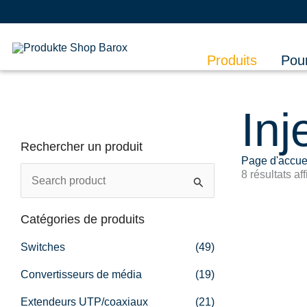
Aller
au
contenu
Produits
Pou
Inj
Rechercher un produit
Page d'accue
R
8 résultats af
e
c
Catégories de produits
h
Switches
(49)
e
Convertisseurs de média
(19)
r
Extendeurs UTP/coaxiaux
(21)
c