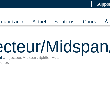
Suppor
rquoi barox
Actuel
Solutions
Cours
À 
ecteur/Midspan
il
»
Injecteur/Midspan/Splitter PoE
fichés