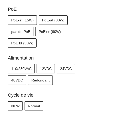
PoE
PoE-af (15W)
PoE-at (30W)
pas de PoE
PoE++ (60W)
PoE bt (90W)
Alimentation
PC-INJ
110/230VAC
12VDC
24VDC
48VDC
Redondant
Cycle de vie
NEW
Normal