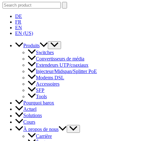
Rechercher:
DE
FR
EN
EN (US)
Produits
Switches
Convertisseurs de média
Extendeurs UTP/coaxiaux
Injecteur/Midspan/Splitter PoE
Modems DSL
Accessoires
SFP
Tools
Pourquoi barox
Actuel
Solutions
Cours
À propos de nous
Carrière