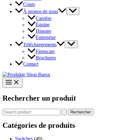
Cours
À propos de nous
Carrière
Équipe
Histoire
Entreprise
Téléchargements
Firmware
Brochures
Contact
Rechercher un produit
Rechercher :
Catégories de produits
Switches
(49)