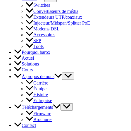
Switches
Convertisseurs de média
Extendeurs UTP/coaxiaux
Injecteur/Midspan/Splitter PoE
Modems DSL
Accessoires
SFP
Tools
Pourquoi barox
Actuel
Solutions
Cours
À propos de nous
Carrière
Équipe
Histoire
Entreprise
Téléchargements
Firmware
Brochures
Contact