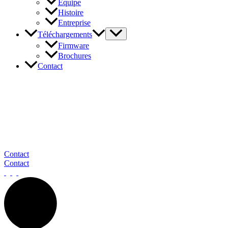
Équipe
Histoire
Entreprise
Téléchargements
Firmware
Brochures
Contact
En contact avec barox
Notre équipe d'experts se tient à votre disposition pour répondre à
vos questions et à vos préoccupations. Vous pouvez nous joindre par
téléphone, par e-mail ou via le formulaire de contact.
Nous nous réjouissons d'avoir de vos nouvelles.
Contact
Contact