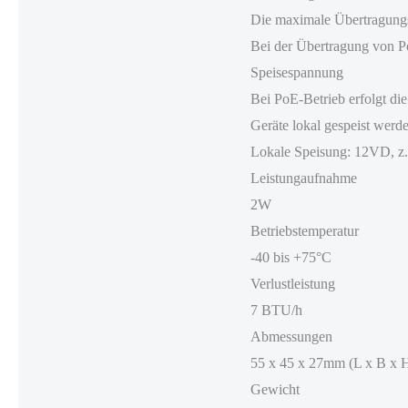
Die maximale Übertragungs
Bei der Übertragung von Po
Speisespannung
Bei PoE-Betrieb erfolgt d
Geräte lokal gespeist werd
Lokale Speisung: 12VD, z
Leistungaufnahme
2W
Betriebstemperatur
-40 bis +75°C
Verlustleistung
7 BTU/h
Abmessungen
55 x 45 x 27mm (L x B x 
Gewicht