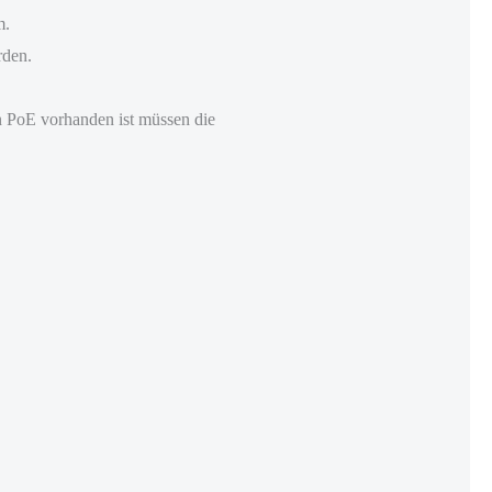
m.
rden.
n PoE vorhanden ist müssen die