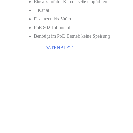
Einsatz auf der Kameraseite empfohlen
1-Kanal
Distanzen bis 500m
PoE 802.1af und at
Benötigt im PoE-Betrieb keine Speisung
DATENBLATT
KONTAK
Technische Daten
Firmware
Software
Downloads