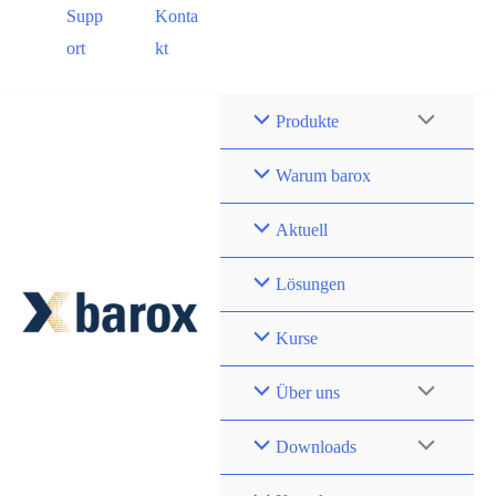
Zum
Supp
Konta
DE
FR
EN
Inhalt
ort
kt
EN (US)
springen
Produkte
Warum barox
Aktuell
Lösungen
Kurse
Über uns
Downloads