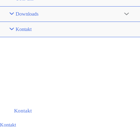
Downloads
Kontakt
In Kontakt mit barox
Unser Expertenteam steht Ihnen gerne zur Verfügung, um auf
Ihre Fragen und Anliegen einzugehen. Sie erreichen uns
telefonisch, per E-Mail oder über das Kontaktformular.
Wir freuen uns darauf, von Ihnen zu hören.
Kontakt
Kontakt